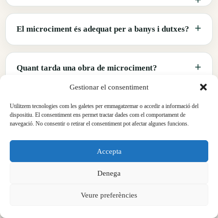
El microciment és adequat per a banys i dutxes?
Quant tarda una obra de microciment?
Gestionar el consentiment
Quant costa aplicar microciment a Girona?
Utilitzem tecnologies com les galetes per emmagatzemar o accedir a informació del
dispositiu. El consentiment ens permet tractar dades com el comportament de
navegació. No consentir o retirar el consentiment pot afectar algunes funcions.
El microciment serveix per a terrasses exteriors?
Accepta
Denega
Quina diferència hi ha entre microciment i ciment
Veure preferències
polit?