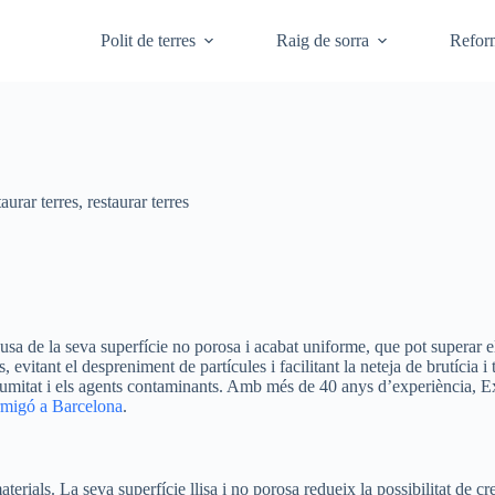
Polit de terres
Raig de sorra
Refor
taurar terres
,
restaurar terres
causa de la seva superfície no porosa i acabat uniforme, que pot superar
, evitant el despreniment de partícules i facilitant la neteja de brutícia i
humitat i els agents contaminants. Amb més de 40 anys d’experiència, Ex
ormigó a Barcelona
.
 materials. La seva superfície llisa i no porosa redueix la possibilitat 