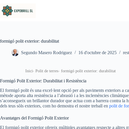
Omet al contingut
formigó polit exterior: durabilitat
Segundo Masero Rodriguez
16 d'octubre de 2025
res
Inici
Polit de terres
formigó polit exterior: durabilitat
Formigó Polit Exterior: Durabilitat i Resistència
El formigó polit és una excel·lent opció per als paviments exteriors a 
mètode aporta alta resistència a l’abrasió i a les inclemències climàtiques
s’aconsegueix un brillantor durador que actua com a barrera contra la 
dels teus sòls exteriors, com ho demostra el nostre treball en
polit de f
Avantatges del Formigó Polit Exterior
El formigó polit exterior ofereix múltiples avantatges respecte a altres