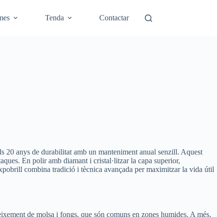
mes
Tenda
Contactar
 els 20 anys de durabilitat amb un manteniment anual senzill. Aquest
 taques. En polir amb diamant i cristal·litzar la capa superior,
pobrill combina tradició i tècnica avançada per maximitzar la vida útil
de creixement de molsa i fongs, que són comuns en zones humides. A més,