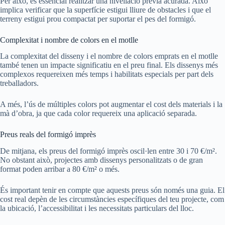
Per això, és essencial realitzar una nivellació prèvia acurada. Això
implica verificar que la superfície estigui lliure de obstacles i que el
terreny estigui prou compactat per suportar el pes del formigó.
Complexitat i nombre de colors en el motlle
La complexitat del disseny i el nombre de colors emprats en el motlle
també tenen un impacte significatiu en el preu final. Els dissenys més
complexos requereixen més temps i habilitats especials per part dels
treballadors.
A més, l’ús de múltiples colors pot augmentar el cost dels materials i la
mà d’obra, ja que cada color requereix una aplicació separada.
Preus reals del formigó imprès
De mitjana, els preus del formigó imprès oscil·len entre 30 i 70 €/m².
No obstant això, projectes amb dissenys personalitzats o de gran
format poden arribar a 80 €/m² o més.
És important tenir en compte que aquests preus són només una guia. El
cost real depèn de les circumstàncies específiques del teu projecte, com
la ubicació, l’accessibilitat i les necessitats particulars del lloc.