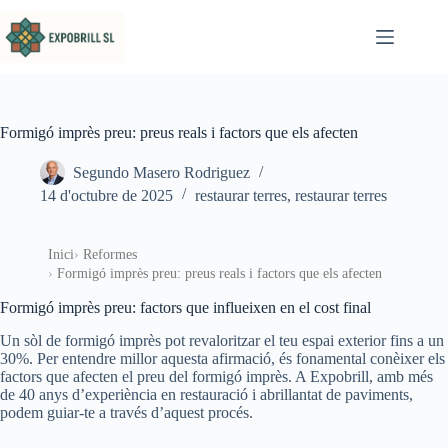
Omet al contingut
Formigó imprès preu: preus reals i factors que els afecten
Segundo Masero Rodriguez
14 d'octubre de 2025
restaurar terres
,
restaurar terres
Inici
Reformes
Formigó imprès preu: preus reals i factors que els afecten
Formigó imprès preu: factors que influeixen en el cost final
Un sòl de formigó imprès pot revaloritzar el teu espai exterior fins a un
30%. Per entendre millor aquesta afirmació, és fonamental conèixer els
factors que afecten el preu del formigó imprès. A Expobrill, amb més
de 40 anys d’experiència en restauració i abrillantat de paviments,
podem guiar-te a través d’aquest procés.