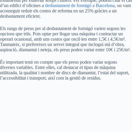
fonamental per estalviar temps i diners. Per exemple, podem citar el cas
d’un edifici d’oficines a
desbastament de formigó a Barcelona
, on vam
aconseguir reduir els costos de reforma en un 25% gràcies a un
desbastament eficient.
Els rangs de preus per al desbastament de formigó varien segons les
opcions que triïs. Pots optar per llogar una màquina i contractar un
operari ocasional, amb uns costos que oscil·len entre 1,5€ i 4,5€/m².
Tanmateix, si prefereixes un servei integral que inclogui mà d’obra,
aspiració, diamantat i neteja, els preus poden variar entre 10€ i 25€/m².
És important tenir en compte que els preus poden variar segons
diverses variables. Entre elles, cal destacar el tipus de màquina
utilitzada, la qualitat i nombre de discs de diamantat, l’estat del suport,
l’accessibilitat i transport, així com la gestió de residus.