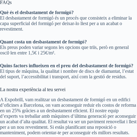
FAQs
Què és el desbastament de formigó?
El desbastament de formigó és un procés que consisteix a eliminar la
capa superficial del formigó per deixar-lo llest per a un acabat o
revestiment.
Quant costa un desbastament de formigó?
Els preus poden variar segons les opcions que triïs, però en general
oscil·len entre 1,5€ i 25€/m².
Quins factors influeixen en el preu del desbastament de formigó?
El tipus de màquina, la qualitat i nombre de discs de diamantat, l’estat
del suport, l’accessibilitat i transport, així com la gestió de residus.
La nostra experiència al teu servei
A Expobrill, vam realitzar un desbastament de formigó en un edifici
d’oficines a Barcelona, on vam aconseguir reduir els costos de reforma
en un 25% gràcies a un desbastament eficient. El nostre equip
d’experts va treballar amb màquines d’última generació per aconseguir
un acabat d’alta qualitat. El resultat va ser un paviment renovellat i llest
per a un nou revestiment. Si estàs planificant una reposició o
manteniment, podem orientar-te per aconseguir els millors resultats.