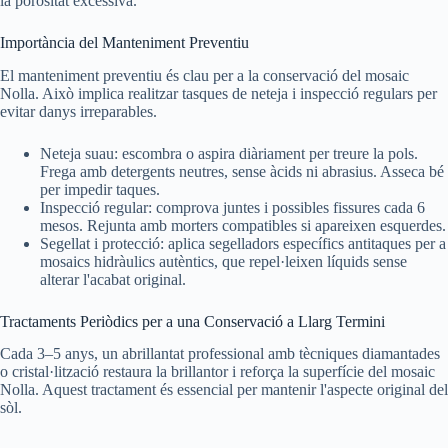
la porositat excessiva.
Importància del Manteniment Preventiu
El manteniment preventiu és clau per a la conservació del mosaic
Nolla. Això implica realitzar tasques de neteja i inspecció regulars per
evitar danys irreparables.
Neteja suau: escombra o aspira diàriament per treure la pols.
Frega amb detergents neutres, sense àcids ni abrasius. Asseca bé
per impedir taques.
Inspecció regular: comprova juntes i possibles fissures cada 6
mesos. Rejunta amb morters compatibles si apareixen esquerdes.
Segellat i protecció: aplica segelladors específics antitaques per a
mosaics hidràulics autèntics, que repel·leixen líquids sense
alterar l'acabat original.
Tractaments Periòdics per a una Conservació a Llarg Termini
Cada 3–5 anys, un abrillantat professional amb tècniques diamantades
o cristal·lització restaura la brillantor i reforça la superfície del mosaic
Nolla. Aquest tractament és essencial per mantenir l'aspecte original del
sòl.