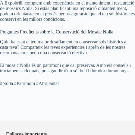
A Expobrill, comptem amb experiència en el manteniment i restauració
de mosaics Nolla. Si estàs planificant una reposició o manteniment,
podem orientar-te en el procés per assegurar-te que el teu sòl històric es
conservi en les millors condicions.
Preguntes Freqüents sobre la Conservació del Mosaic Nolla
Quin ha estat el teu major desafiament en conservar sòls històrics a
casa teva? Comparteix les teves experiències i aprèn de les nostres
recomanacions per a una conservació efectiva.
El mosaic Nolla és un patrimoni que cal preservar. Amb els consells i
tractaments adequats, pots gaudir d'un sòl bell i durador durant anys.
#Nolla #Patrimoni #Abrillantat
Enllaços importants