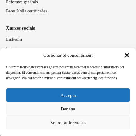
Reformes generals
Peces Nolla certificades
Xarxes socials
LinkedIn
Instagram
Gestionar el consentiment
Facebook
Utilitzem tecnologies com les galetes per emmagatzemar o accedir a informació del
dispositiu. El consentiment ens permet tractar dades com el comportament de
Marques relacionades
navegació. No consentir o retirar el consentiment pot afectar algunes funcions.
Pulidos Expobrill
Bastelia
Accepta
Pleitex
Denega
Veure preferències
Idioma
Español
Català