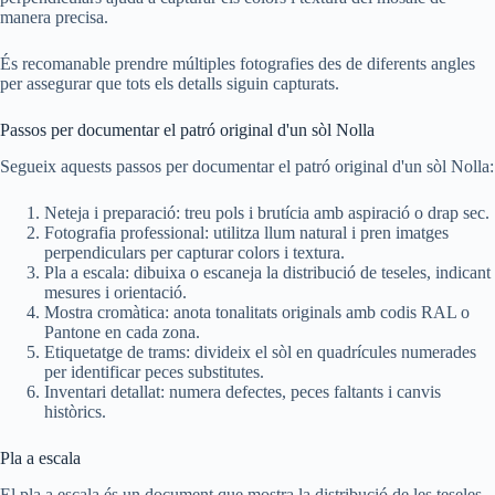
manera precisa.
És recomanable prendre múltiples fotografies des de diferents angles
per assegurar que tots els detalls siguin capturats.
Passos per documentar el patró original d'un sòl Nolla
Segueix aquests passos per documentar el patró original d'un sòl Nolla:
Neteja i preparació: treu pols i brutícia amb aspiració o drap sec.
Fotografia professional: utilitza llum natural i pren imatges
perpendiculars per capturar colors i textura.
Pla a escala: dibuixa o escaneja la distribució de teseles, indicant
mesures i orientació.
Mostra cromàtica: anota tonalitats originals amb codis RAL o
Pantone en cada zona.
Etiquetatge de trams: divideix el sòl en quadrícules numerades
per identificar peces substitutes.
Inventari detallat: numera defectes, peces faltants i canvis
històrics.
Pla a escala
El pla a escala és un document que mostra la distribució de les teseles