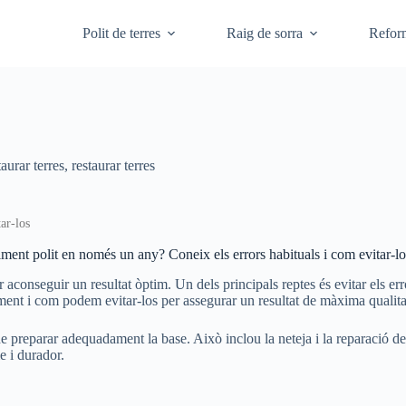
Polit de terres
Raig de sorra
Refor
taurar terres
,
restaurar terres
ar-los
ciment polit en només un any? Coneix els errors habituals i com evitar-lo
conseguir un resultat òptim. Un dels principals reptes és evitar els error
ment i com podem evitar-los per assegurar un resultat de màxima qualita
e preparar adequadament la base. Això inclou la neteja i la reparació d
e i durador.