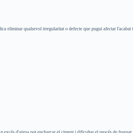
ca eliminar qualsevol irregularitat o defecte que pugui afectar l'acabat f
Un excés d'aigua pot encharcar el ciment i dificultar el procés de fraguat