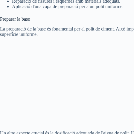
Reparació de fissures i esquerdes amb materials adequats.
Aplicació d'una capa de preparació per a un polit uniforme.
Preparar la base
La preparació de la base és fonamental per al polit de ciment. Això impli
superfície uniforme.
Un altre aspecte crucial és la dosificació adequada de l'aigua de polit. 