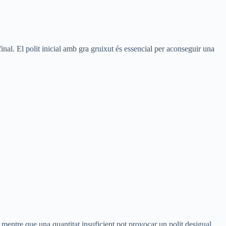
inal. El polit inicial amb gra gruixut és essencial per aconseguir una
, mentre que una quantitat insuficient pot provocar un polit desigual.