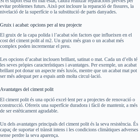
Si el suport està en mal estat, caldrà realitzar reparacions prèvies per
evitar problemes futurs. Això pot incloure la reparació de fissures, la
nivelació de la superfície o la substitució de parts danyades.
Gruix i acabat: opcions per al teu projecte
El gruix de la capa polida i l’acabat són factors que influeixen en el
cost del ciment polit al m2. Un gruix més gran o un acabat més
complex poden incrementar el preu.
Les opcions d’acabat inclouen brillant, satinat o mat. Cada un d’ells té
les seves pròpies característiques i avantatges. Per exemple, un acabat
brillant pot donar un aspecte més luxós, mentre que un acabat mat pot
ser més adequat per a espais amb molta circul·lació.
Avantatges del ciment polit
El ciment polit és una opció excel·lent per a projectes de renovació o
construcció. Ofereix una superfície duradora i fàcil de mantenir, a més
de ser estèticament agradable.
Un dels avantatges principals del ciment polit és la seva resistència. És
capaç de suportar el trànsit intens i les condicions climàtiques adverses
sense perdre la seva aparença.