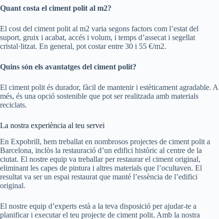
Quant costa el ciment polit al m2?
El cost del ciment polit al m2 varia segons factors com l’estat del
suport, gruix i acabat, accés i volum, i temps d’assecat i segellat
cristal·litzat. En general, pot costar entre 30 i 55 €/m2.
Quins són els avantatges del ciment polit?
El ciment polit és durador, fàcil de mantenir i estèticament agradable. A
més, és una opció sostenible que pot ser realitzada amb materials
reciclats.
La nostra experiència al teu servei
En Expobrill, hem treballat en nombrosos projectes de ciment polit a
Barcelona, inclòs la restauració d’un edifici històric al centre de la
ciutat. El nostre equip va treballar per restaurar el ciment original,
eliminant les capes de pintura i altres materials que l’ocultaven. El
resultat va ser un espai restaurat que manté l’essència de l’edifici
original.
El nostre equip d’experts està a la teva disposició per ajudar-te a
planificar i executar el teu projecte de ciment polit. Amb la nostra