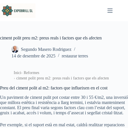
Omet al contingut
ciment polit preu m2: preus reals i factors que els afecten
Segundo Masero Rodriguez
14 de desembre de 2025
restaurar terres
Inici
Reformes
ciment polit preu m2: preus reals i factors que els afecten
Preu del ciment polit al m2: factors que influeixen en el cost
Un paviment de ciment pulit pot costar entre 30 i 55 €/m2, una inversió
que millora estètica i resistència a llarg termini, i estalvia manteniment
constant. El preu final varia segons factors clau com l’estat del suport,
gruix i acabat, accés i volum, i temps d’assecat i segellat cristal·litzat.
Per exemple, si el suport està en mal estat, caldrà realitzar reparacions