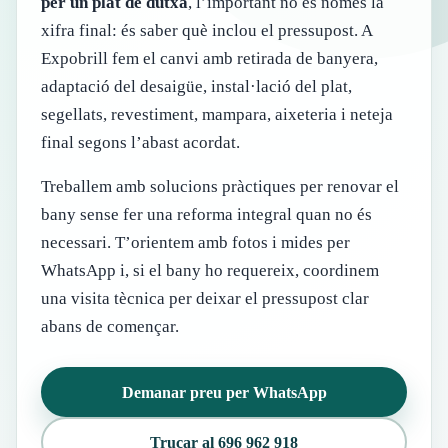
per un plat de dutxa
, l’important no és només la
xifra final: és saber què inclou el pressupost. A
Expobrill fem el canvi amb retirada de banyera,
adaptació del desaigüe, instal·lació del plat,
segellats, revestiment, mampara, aixeteria i neteja
final segons l’abast acordat.
Treballem amb solucions pràctiques per renovar el
bany sense fer una reforma integral quan no és
necessari. T’orientem amb fotos i mides per
WhatsApp i, si el bany ho requereix, coordinem
una visita tècnica per deixar el pressupost clar
abans de començar.
Demanar preu per WhatsApp
Trucar al 696 962 918