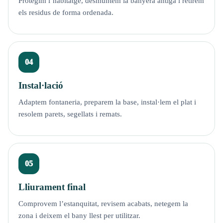
Protegim l’habitatge, desmuntem la banyera antiga i retirem
els residus de forma ordenada.
Instal·lació
Adaptem fontaneria, preparem la base, instal·lem el plat i
resolem parets, segellats i remats.
Lliurament final
Comprovem l’estanquitat, revisem acabats, netegem la
zona i deixem el bany llest per utilitzar.