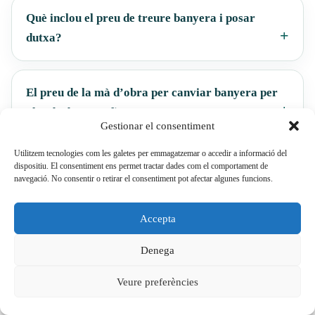
Què inclou el preu de treure banyera i posar
dutxa?
El preu de la mà d’obra per canviar banyera per
plat de dutxa és fix?
Gestionar el consentiment
Utilitzem tecnologies com les galetes per emmagatzemar o accedir a informació del
Es pot canviar la banyera per dutxa en 24 o 48
dispositiu. El consentiment ens permet tractar dades com el comportament de
navegació. No consentir o retirar el consentiment pot afectar algunes funcions.
hores?
Accepta
Puc canviar banyera per dutxa sense canviar totes
Denega
les rajoles?
Veure preferències