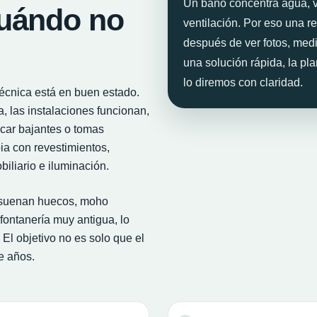
Un baño concentra agua, va
cuándo no
ventilación. Por eso una r
después de ver fotos, medi
una solución rápida, la pl
lo diremos con claridad.
écnica está en buen estado.
, las instalaciones funcionan,
icar bajantes o tomas
ia con revestimientos,
iliario e iluminación.
ue suenan huecos, moho
 fontanería muy antigua, lo
El objetivo no es solo que el
e años.