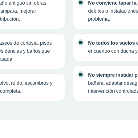
ño antiguo sin obras,
No conviene tapar
hum
 mampara, mejorar
débiles o instalaciones
tribución.
problema.
seos de cortesía, pisos
No todos los suelos 
residencias y baños que
encuentro con ducha y
fasada.
No siempre instalar p
lvo, ruido, escombros y
bañera, adaptar desagü
 completa.
intervención controlad