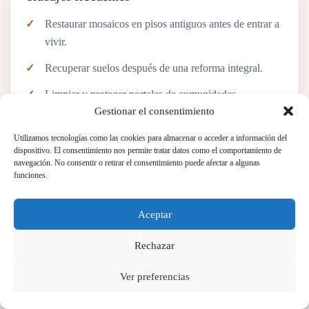
Restaurar mosaicos en pisos antiguos antes de entrar a
vivir.
Recuperar suelos después de una reforma integral.
Limpiar y proteger portales de comunidades.
Gestionar el consentimiento
Pulir mosaico hidráulico en locales comerciales.
Utilizamos tecnologías como las cookies para almacenar o acceder a información del
Tratar manchas en cocinas, galerías y pasillos.
dispositivo. El consentimiento nos permite tratar datos como el comportamiento de
navegación. No consentir o retirar el consentimiento puede afectar a algunas
Preparar pavimentos para proyectos de interiorismo.
funciones.
Aceptar
Rechazar
Ver preferencias
SERVICIO LOCAL