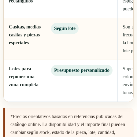
rectángulos
espigas
pueden 
Casitas, medias
Son pi
Según lote
casitas y piezas
frecuen
especiales
la hom
lote pe
Lotes para
Superfi
Presupuesto personalizado
reponer una
colores
zona completa
envío y
tonos.
*Precios orientativos basados en referencias publicadas del
catálogo online. La disponibilidad y el importe final pueden
cambiar según stock, estado de la pieza, lote, cantidad,