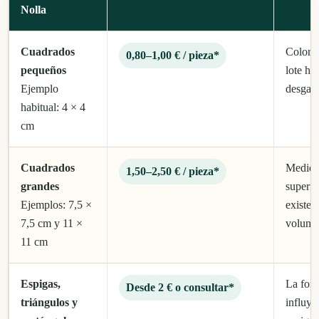
Nolla
Cuadrados
Color, 
0,80–1,00 € / pieza*
pequeños
lote h
Ejemplo
desgast
habitual: 4 × 4
cm
Cuadrados
Medida
1,50–2,50 € / pieza*
grandes
superfic
Ejemplos: 7,5 ×
existe 
7,5 cm y 11 ×
volume
11 cm
Espigas,
La for
Desde 2 € o consultar*
triángulos y
influy