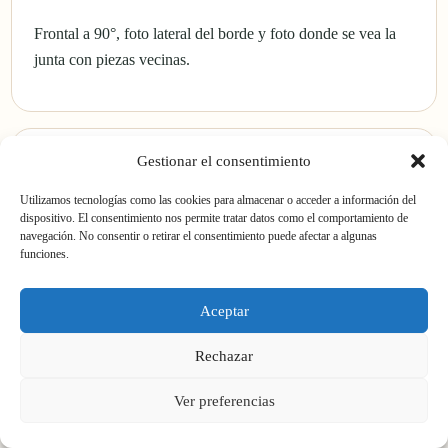
Frontal a 90°, foto lateral del borde y foto donde se vea la
junta con piezas vecinas.
Gestionar el consentimiento
Utilizamos tecnologías como las cookies para almacenar o acceder a información del
Medidas
dispositivo. El consentimiento nos permite tratar datos como el comportamiento de
navegación. No consentir o retirar el consentimiento puede afectar a algunas
funciones.
Lado, ancho, largo o grosor aproximado. Si dudas, indica la
medida más cercana.
Aceptar
Rechazar
Ver preferencias
Cantidad y destino