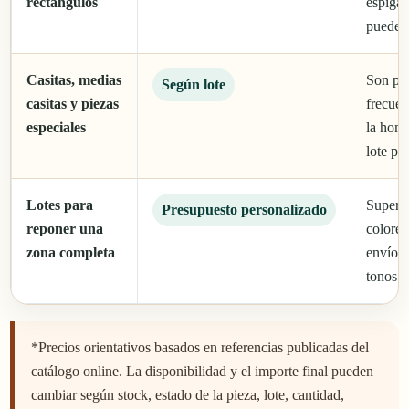
rectángulos
espigas
pueden 
Casitas, medias
Son pi
Según lote
casitas y piezas
frecuen
especiales
la hom
lote pe
Lotes para
Superfi
Presupuesto personalizado
reponer una
colores
zona completa
envío y
tonos.
*Precios orientativos basados en referencias publicadas del
catálogo online. La disponibilidad y el importe final pueden
cambiar según stock, estado de la pieza, lote, cantidad,