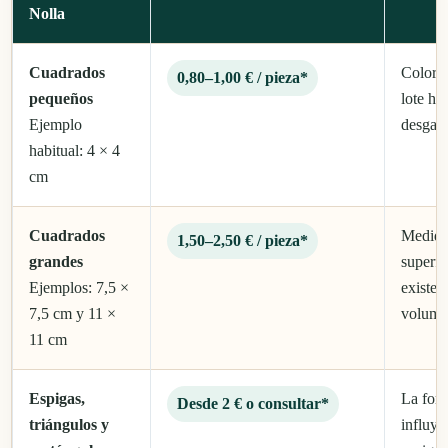
Nolla
Cuadrados
Color, 
0,80–1,00 € / pieza*
pequeños
lote h
Ejemplo
desgast
habitual: 4 × 4
cm
Cuadrados
Medida
1,50–2,50 € / pieza*
grandes
superfic
Ejemplos: 7,5 ×
existe 
7,5 cm y 11 ×
volume
11 cm
Espigas,
La for
Desde 2 € o consultar*
triángulos y
influy