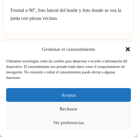
Frontal a 90°, foto lateral del borde y foto donde se vea la
junta con piezas vecinas.
Gestionar el consentimiento
Utilizamos tecnologías como las cookies para almacenar o acceder a información del
Medidas
dispositivo. El consentimiento nos permite tratar datos como el comportamiento de
navegación. No consentir o retirar el consentimiento puede afectar a algunas
funciones.
Lado, ancho, largo o grosor aproximado. Si dudas, indica la
medida más cercana.
Aceptar
Rechazar
Ver preferencias
Cantidad y destino