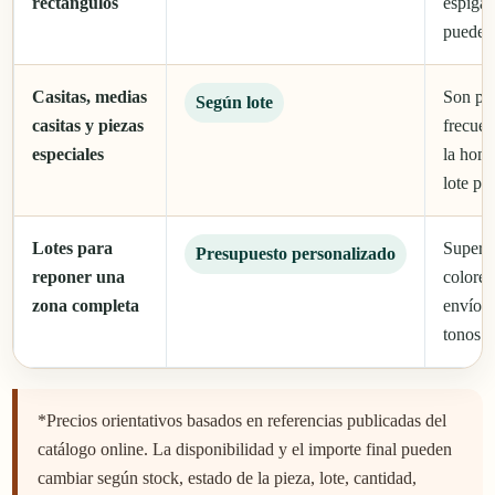
rectángulos
espigas
pueden 
Casitas, medias
Son pi
Según lote
casitas y piezas
frecuen
especiales
la hom
lote pe
Lotes para
Superfi
Presupuesto personalizado
reponer una
colores
zona completa
envío y
tonos.
*Precios orientativos basados en referencias publicadas del
catálogo online. La disponibilidad y el importe final pueden
cambiar según stock, estado de la pieza, lote, cantidad,