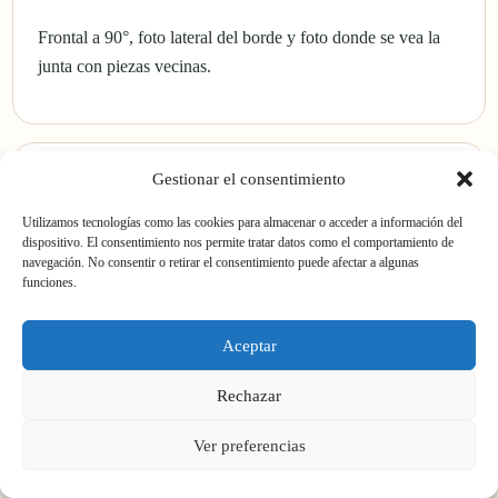
Frontal a 90°, foto lateral del borde y foto donde se vea la
junta con piezas vecinas.
Gestionar el consentimiento
Utilizamos tecnologías como las cookies para almacenar o acceder a información del
Medidas
dispositivo. El consentimiento nos permite tratar datos como el comportamiento de
navegación. No consentir o retirar el consentimiento puede afectar a algunas
funciones.
Lado, ancho, largo o grosor aproximado. Si dudas, indica la
medida más cercana.
Aceptar
Rechazar
Ver preferencias
Cantidad y destino