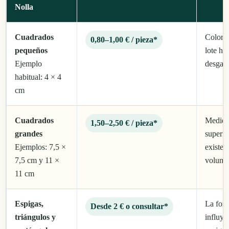
Nolla
Cuadrados
Color, 
0,80–1,00 € / pieza*
pequeños
lote h
Ejemplo
desgast
habitual: 4 × 4
cm
Cuadrados
Medida
1,50–2,50 € / pieza*
grandes
superfic
Ejemplos: 7,5 ×
existe 
7,5 cm y 11 ×
volume
11 cm
Espigas,
La for
Desde 2 € o consultar*
triángulos y
influy