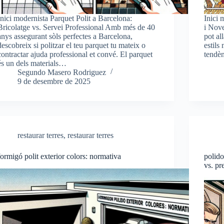
Inici modernista Parquet Polit a Barcelona:
Inici 
Bricolatge vs. Servei Professional Amb més de 40
i Nove
anys assegurant sòls perfectes a Barcelona,
pot al
descobreix si politzar el teu parquet tu mateix o
estils
contractar ajuda professional et convé. El parquet
tendèn
és un dels materials…
Segundo Masero Rodriguez
9 de desembre de 2025
restaurar terres
,
restaurar terres
formigó polit exterior colors: normativa
polido
vs. pr