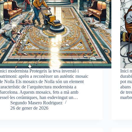
Inici modernista Protegeix la teva inversió i
Inici 
patrimoni: aprèn a reconèixer un autèntic mosaic
durabi
de Nolla Els mosaics de Nolla són un element
pot ma
característic de l’arquitectura modernista a
abans 
Barcelona. Aquests mosaics, fets a mà amb
de tres
tessel·les ceràmiques, han esdevingut un…
marb
Segundo Masero Rodriguez
26 de gener de 2026