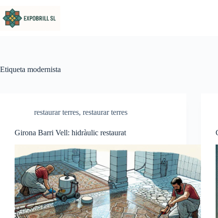
Omet al contingut
Etiqueta
modernista
restaurar terres
,
restaurar terres
Girona Barri Vell: hidràulic restaurat