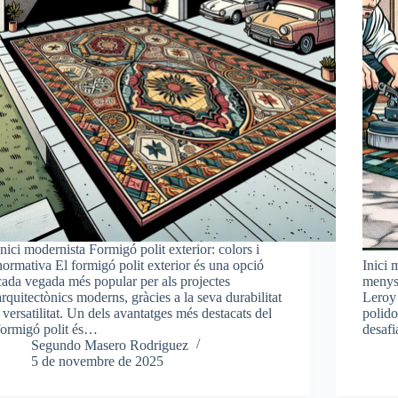
Inici modernista Formigó polit exterior: colors i
normativa El formigó polit exterior és una opció
Inici 
cada vegada més popular per als projectes
menys
arquitectònics moderns, gràcies a la seva durabilitat
Leroy 
i versatilitat. Un dels avantatges més destacats del
polido
formigó polit és…
desafi
Segundo Masero Rodriguez
5 de novembre de 2025